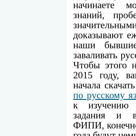
начинаете м
знаний, про
значительны
доказывают еж
наши бывшие
заваливать рус
Чтобы этого н
2015 году, в
начала скачат
по русскому я
к изучению 
задания и в
ФИПИ, конечно
года будут нем