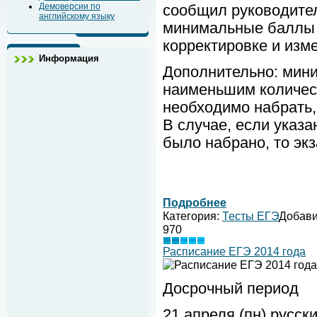
Демоверсии по
сообщил руководител
английскому языку
минимальные баллы 
корректировке и изм
Информация
Дополнительно: мин
наименьшим количес
необходимо набрать,
В случае, если указ
было набрано, то эк
Подробнее
Категория:
Тесты ЕГЭ
Добав
970
Расписание ЕГЭ 2014 года
Досрочный период
21 апреля (пн) русск