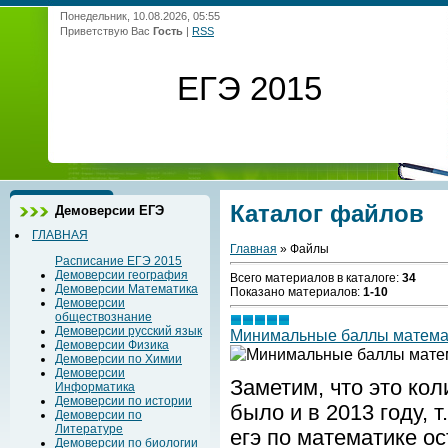
Понедельник, 10.08.2026, 05:55
Приветствую Вас
Гость
|
RSS
ЕГЭ 2015
Каталог файлов
Демоверсии ЕГЭ
ГЛАВНАЯ
Главная
»
Файлы
Расписание ЕГЭ 2015
Демоверсии география
Всего материалов в каталоге
:
34
Демоверсии Математика
Показано материалов
:
1-10
Демоверсии
обществознание
Демоверсии русский язык
Минимальные баллы матема
Демоверсии Физика
Демоверсии по Химии
Демоверсии
Заметим, что это ко
Информатика
Демоверсии по истории
было и в 2013 году, 
Демоверсии по
Литературе
егэ по математике о
Демоверсии по биологии