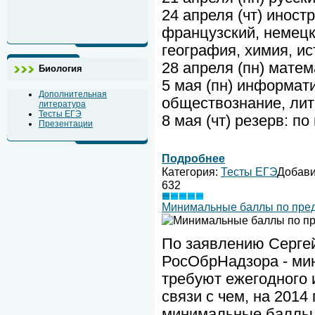
24 апреля (чт) иност
французский, немецк
география, химия, и
28 апреля (пн) мате
Биология
5 мая (пн) информати
Дополнительная
обществознание, лит
литература
Тесты ЕГЭ
8 мая (чт) резерв: п
Презентации
Подробнее
Категория:
Тесты ЕГЭ
Добав
632
Минимальные баллы по пред
По заявлению Сергей
РосОбрНадзора - мин
требуют ежегодного 
связи с чем, на 2014
минимальные баллы, 