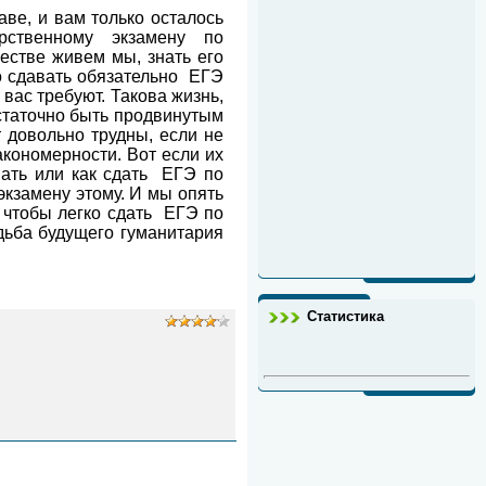
ве, и вам только осталось
рственному экзамену по
естве живем мы, знать его
о сдавать обязательно
ЕГЭ
 вас требуют. Такова жизнь,
остаточно быть продвинутым
довольно трудны, если не
акономерности. Вот если их
вать или как сдать
ЕГЭ по
экзамену этому. И мы опять
 чтобы легко сдать
ЕГЭ по
удьба будущего гуманитария
Статистика