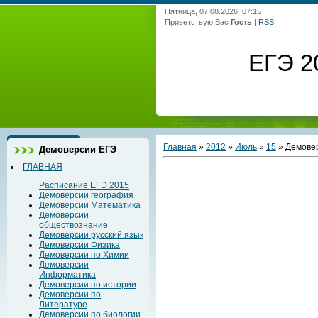
Пятница, 07.08.2026, 07:15
Приветствую Вас
Гость
|
RSS
ЕГЭ 2
Главная
»
2012
»
Июль
»
15
» Демовер
Демоверсии ЕГЭ
ГЛАВНАЯ
Расписание ЕГЭ 2015
Демоверсии география
Демоверсии Математика
Демоверсии
обществознание
Демоверсии русский язык
Демоверсии Физика
Демоверсии по Химии
Демоверсии
Информатика
Демоверсии по истории
Демоверсии по
Литературе
Демоверсии по биологии