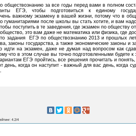
о обществознанию за все годы перед вами в полном соста
ианты ЕГЭ, чтобы подготовиться к единому госуда
очень важному экзамену в вашей жизни, потому что в общ
то гуманитариями после школы вы стать хотите, и вам над
обы поступить в те заведения, где экзамен по обществу от
о общество, это вам даже не математика или физика, где д
что задания
ЕГЭ по обществознанию 2013 и прошлых лет 
ва, законы государства, а также экономические законы и з
ло идти на экзамен, даже не думая над вопросом как сда
му что в этом случае вы точно подготовленными будете к 
ариантам ЕГЭ пройтись, все решения прочитать и понять,
т день, когда он наступит - важный для вас день, когда с
.
ейтинг
:
4.2
/
4