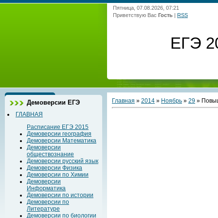
Пятница, 07.08.2026, 07:21
Приветствую Вас
Гость
|
RSS
ЕГЭ 2
Главная
»
2014
»
Ноябрь
»
29
» Повыш
Демоверсии ЕГЭ
ГЛАВНАЯ
Расписание ЕГЭ 2015
Демоверсии география
Демоверсии Математика
Демоверсии
обществознание
Демоверсии русский язык
Демоверсии Физика
Демоверсии по Химии
Демоверсии
Информатика
Демоверсии по истории
Демоверсии по
Литературе
Демоверсии по биологии