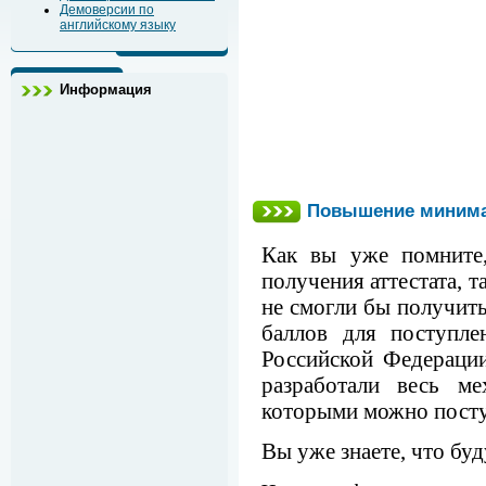
Демоверсии по
английскому языку
Информация
Повышение минима
Как вы уже помните,
получения аттестата, 
не смогли бы получить
баллов для поступле
Российской Федераци
разработали весь м
которыми можно поступ
Вы уже знаете, что бу