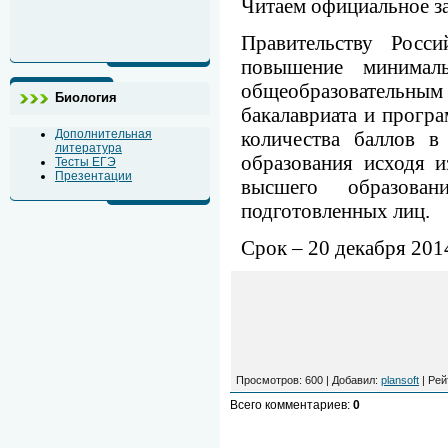
Читаем официальное за
Правительству Росс
повышение минималь
общеобразовательным 
Биология
бакалавриата и прогр
количества баллов в
Дополнительная
литература
образования исходя 
Тесты ЕГЭ
Презентации
высшего образован
подготовленных лиц.
Срок – 20 декабря 2014
Просмотров
: 600 |
Добавил
:
plansoft
|
Рей
Всего комментариев
:
0