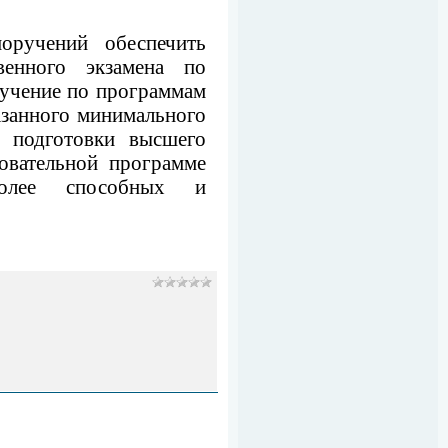
оручений обеспечить
венного экзамена по
бучение по программам
азанного минимального
я подготовки высшего
овательной программе
более способных и