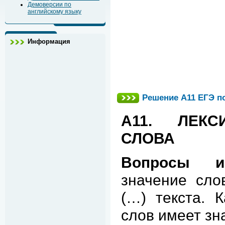
Демоверсии по
английскому языку
Информация
Решение А11 ЕГЭ п
А11. ЛЕКС
СЛОВА
Вопросы 
значение сло
(…) текста. 
слов имеет зн