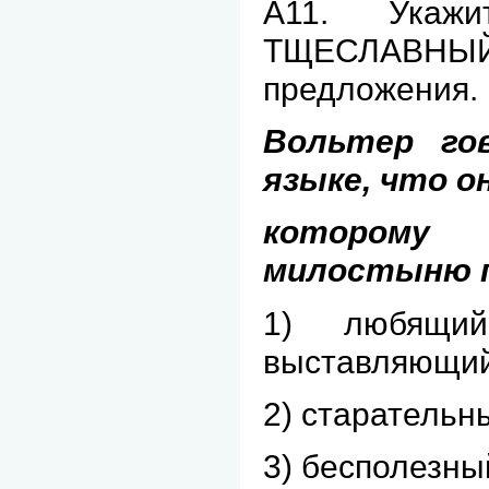
А11. Укажи
ТЩЕСЛАВН
предложения.
Вольтер го
языке, что 
которому
милостыню п
1) любящи
выставляющий
2) старательн
3) бесполезны