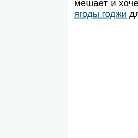
мешает и хоче
ягоды годжи
дл