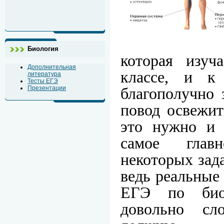
Биология
которая изуч
Дополнительная
классе, и к
литература
Тесты ЕГЭ
Презентации
благополучно 
повод освежит
это нужно и 
самое глав
некоторых зад
ведь реальные
ЕГЭ по биол
довольно с