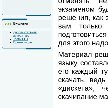
отменять н
экзаменом буд
решения, как 
Биология
вам только
подготовиться
Дополнительная
литература
Тесты ЕГЭ
для этого над
Презентации
Материал реш
языку состав
его каждый ту
скачать, ведь
«дискета», 
скачивание ма