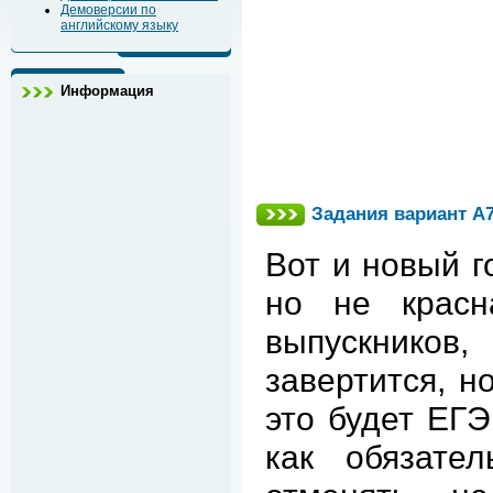
Демоверсии по
английскому языку
Информация
Задания вариант А
Вот и новый г
но не красн
выпускнико
завертится, н
это будет ЕГЭ
как обязате