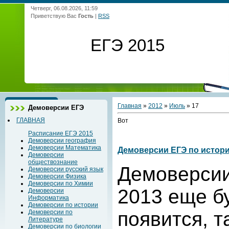
Четверг, 06.08.2026, 11:59
Приветствую Вас
Гость
|
RSS
ЕГЭ 2015
Главная
»
2012
»
Июль
»
17
Демоверсии ЕГЭ
ГЛАВНАЯ
Вот
Расписание ЕГЭ 2015
Демоверсии география
Демоверсии Математика
Демоверсии ЕГЭ по истори
Демоверсии
обществознание
Демоверсии
Демоверсии русский язык
Демоверсии Физика
Демоверсии по Химии
2013 еще бу
Демоверсии
Информатика
Демоверсии по истории
появится, т
Демоверсии по
Литературе
Демоверсии по биологии