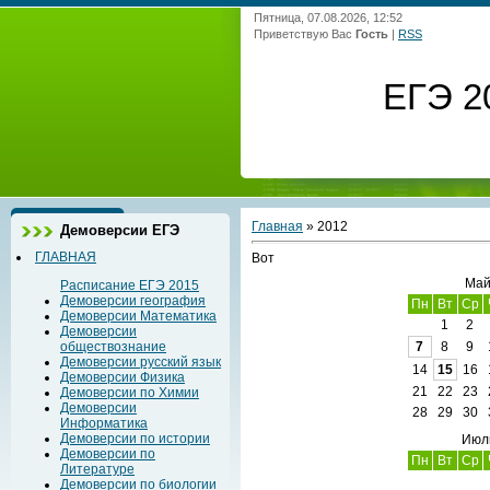
Пятница, 07.08.2026, 12:52
Приветствую Вас
Гость
|
RSS
ЕГЭ 2
Главная
»
2012
Демоверсии ЕГЭ
ГЛАВНАЯ
Вот
Май
Расписание ЕГЭ 2015
Демоверсии география
Пн
Вт
Ср
Демоверсии Математика
1
2
Демоверсии
обществознание
7
8
9
Демоверсии русский язык
14
15
16
Демоверсии Физика
21
22
23
Демоверсии по Химии
Демоверсии
28
29
30
Информатика
Демоверсии по истории
Июл
Демоверсии по
Пн
Вт
Ср
Литературе
Демоверсии по биологии