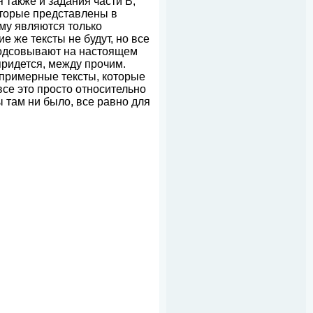
 также и задания части B,
оторые представлены в
ому являются только
е же тексты не будут, но все
подсовывают на настоящем
придется, между прочим.
ппримерные тексты, которые
все это просто относительно
ы там ни было, все равно для