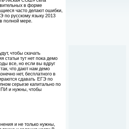
ть-Уйская СОШ» села
твительных в форме
ащиеся часто делают ошибки,
Э по русскому языку 2013
в полной мере.
дут, чтобы скачать
я статьи тут нет пока демо
оды все, но если вы вдруг
Итак, что дают нам демо
Конечно нет, бесплатного в
бираются сдавать
ЕГЭ по
олном серьезе капитально по
ИПИ и нужны, чтобы
нения и не только нужны,