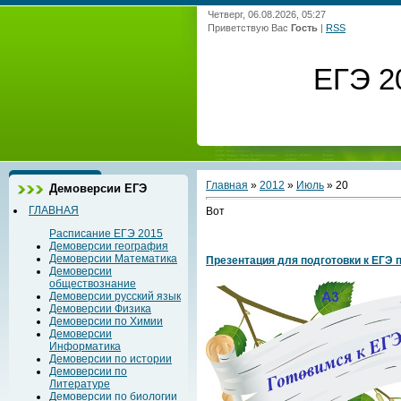
Четверг, 06.08.2026, 05:27
Приветствую Вас
Гость
|
RSS
ЕГЭ 2
Главная
»
2012
»
Июль
»
20
Демоверсии ЕГЭ
ГЛАВНАЯ
Вот
Расписание ЕГЭ 2015
Демоверсии география
Демоверсии Математика
Презентация для подготовки к ЕГЭ 
Демоверсии
обществознание
Демоверсии русский язык
Демоверсии Физика
Демоверсии по Химии
Демоверсии
Информатика
Демоверсии по истории
Демоверсии по
Литературе
Демоверсии по биологии