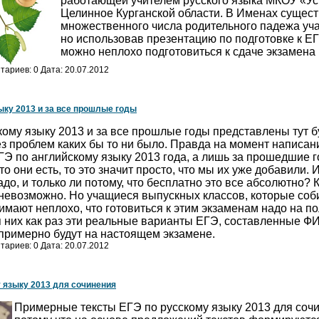
работающей учителем русского языка МКОУ «Ус
Целинное Курганской области. В Именах сущес
множественного числа родительного падежа уч
но использовав презентацию по подготовке к
ЕГ
можно неплохо подготовиться к сдаче экзамена 
ариев: 0 Дата: 20.07.2012
ыку 2013 и за все прошлые годы
му языку 2013 и за все прошлые годы представлены тут бу
з проблем каких бы то ни было. Правда на момент написани
ГЭ по английскому языку 2013 года, а лишь за прошедшие г
что они есть, то это значит просто, что мы их уже добавили. 
адо, и только ли потому, что бесплатно это все абсолютно? 
ь невозможно. Но учащиеся выпускных классов, которые со
имают неплохо, что готовиться к этим экзаменам надо на п
я них как раз эти реальные варианты ЕГЭ, составленные Ф
 примерно будут на настоящем экзамене.
ариев: 0 Дата: 20.07.2012
 языку 2013 для сочинения
Примерные тексты ЕГЭ по русскому языку 2013 для сочи