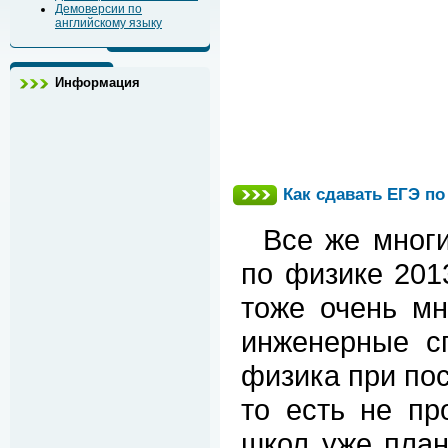
Демоверсии по
английскому языку
Информация
Как сдавать ЕГЭ по
Все же мног
по физике 2013
тоже очень мн
инженерные сп
физика при пос
то есть не пр
школ уже план