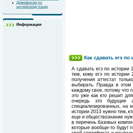
Демоверсии по
английскому языку
Информация
Как сдавать егэ по 
А сдавать егэ по истории 
тем, кому егэ по истории
получения аттестат толь
выбирать. Правда в этом 
каждому свое, потому что 
это уже как кто решит дл
очередь это будущие а
специализированных, на к
истории 2013 нужно тем, к
еще и обществознание нужн
в перечень базовых компон
которые вообще-то будут п
свой сертификат, и конечно