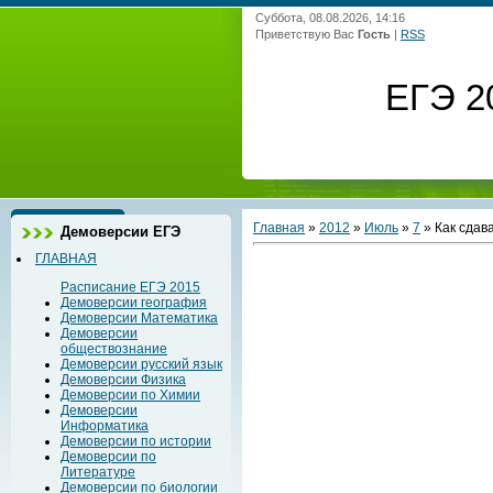
Суббота, 08.08.2026, 14:16
Приветствую Вас
Гость
|
RSS
ЕГЭ 2
Главная
»
2012
»
Июль
»
7
» Как сдава
Демоверсии ЕГЭ
ГЛАВНАЯ
Расписание ЕГЭ 2015
Демоверсии география
Демоверсии Математика
Демоверсии
обществознание
Демоверсии русский язык
Демоверсии Физика
Демоверсии по Химии
Демоверсии
Информатика
Демоверсии по истории
Демоверсии по
Литературе
Демоверсии по биологии