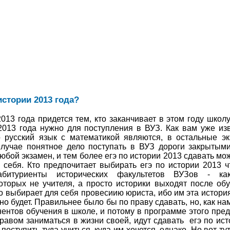
истории 2013 года?
2013 года придется тем, кто заканчивает в этом году школу
 2013 года нужно для поступления в ВУЗ. Как вам уже из
ко русский язык с математикой являются, в остальные 
лучае понятное дело поступать в ВУЗ дороги закрытыми
любой экзамен, и тем более егэ по истории 2013 сдавать мо
я себя. Кто предпочитает выбирать егэ по истории 2013 
битуриенты исторических факультетов ВУЗов - как
оторых не учителя, а просто историки выходят после обу
то выбирает для себя провесиию юриста, ибо им эта история
о будет. Правильнее было бы по праву сдавать, но, как нам
ентов обучения в школе, и потому в программе этого пред
равом заниматься в жизни своей, идут сдавать
егэ по ис
 поступить туда учиться, куда им хочется, однако. Но вот т