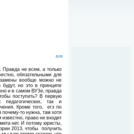
22:55
. Правда не всем, а только
вестно, обязательными для
экзамены вообще можно не
 будут, но это в принципе
жно и в самом ВУЗе, правда
чтобы поступить? В первую
 педагогических, так и
чения. Кроме того,
егэ по
 почему-то нужна, там хотя
 известно, право не входит
мета нет. И потому юристы,
тории 2013, чтобы получить
ут мы вам прямо скажем, что