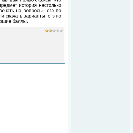
 предмет история настолько
отвечать на вопросы
егэ по
или скачать варианты
егэ по
рошие баллы.