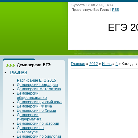
Суббота, 08.08.2026, 14:14
Приветствую Вас
Гость
|
RSS
ЕГЭ 2
Главная
»
2012
»
Июль
»
4
» Как сдав
Демоверсии ЕГЭ
ГЛАВНАЯ
Расписание ЕГЭ 2015
Демоверсии география
Демоверсии Математика
Демоверсии
обществознание
Демоверсии русский язык
Демоверсии Физика
Демоверсии по Химии
Демоверсии
Информатика
Демоверсии по истории
Демоверсии по
Литературе
Демоверсии по биологии