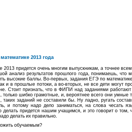
 математике 2013 года
 2013 придется очень многим выпускникам, а точнее всем,
ой анализ результатов прошлого года, понимаешь, что ма
ть высокие баллы. Во-первых, задания ЕГЭ по математике
к и в прошлые потоки, а во-вторых, не все дети могут про
не. Стоит признать, что в ФИПИ над заданиями работаю
 только шибко грамотные, и, вероятнее всего они умные т
 таких заданий не составили бы. Ну ладно, ругать состав
оль, и потому надо дело заниматься, на слова чесать я
 делать придется нашим учащимся, и это говорит о том, 
 надо делать их правильно.
ложить обучаемым?