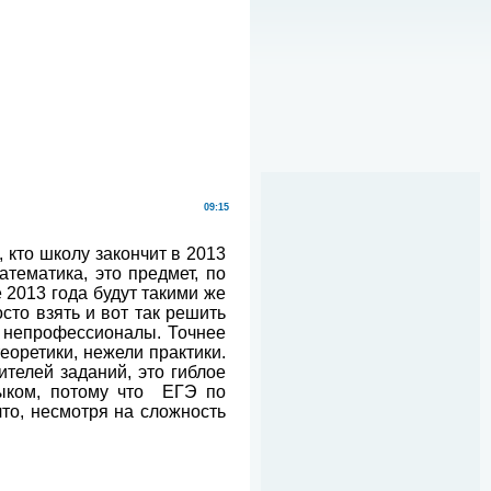
09:15
 кто школу закончит в 2013
тематика, это предмет, по
 2013 года будут такими же
сто взять и вот так решить
т непрофессионалы. Точнее
еоретики, нежели практики.
ителей заданий, это гиблое
зыком, потому что
ЕГЭ по
что, несмотря на сложность