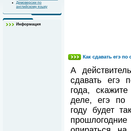
Демоверсии по
английскому языку
Информация
Как сдавать егэ по
А действител
сдавать егэ 
года, скажит
деле, егэ по
году будет та
прошлогодн
опираться на 