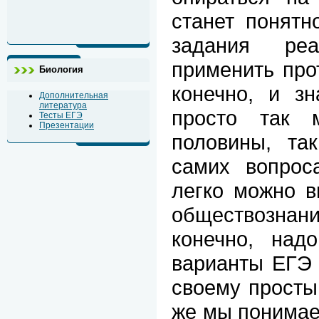
станет понятн
задания реа
применить прот
Биология
конечно, и з
Дополнительная
литература
просто так 
Тесты ЕГЭ
Презентации
половины, та
самих вопрос
легко можно в
обществозна
конечно, над
варианты ЕГЭ 
своему просты
же мы понимае