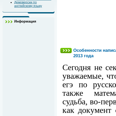
Демоверсии по
английскому языку
Информация
Особенности напис
2013 года
Сегодня не се
уважаемые, что
егэ по русск
также матем
судьба, во-пер
как документ 