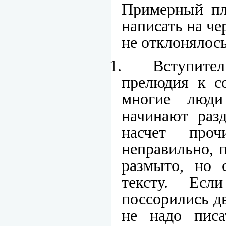
Примерный пл
написать на че
не отклонялос
1.
Вступител
прелюдия к с
многие люди
начинают разд
насчет проч
неправильно, п
размыто, но 
тексту. Ес
поссорились дв
не надо писа