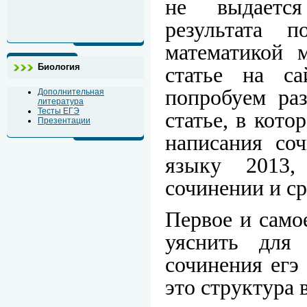
не выдается
результата 
математикой 
Биология
статье на с
попробуем раз
Дополнительная
литература
Тесты ЕГЭ
статье, в кото
Презентации
написания соч
языку 2013
сочинении и с
Первое и само
уяснить для 
сочинения егэ
это структура 