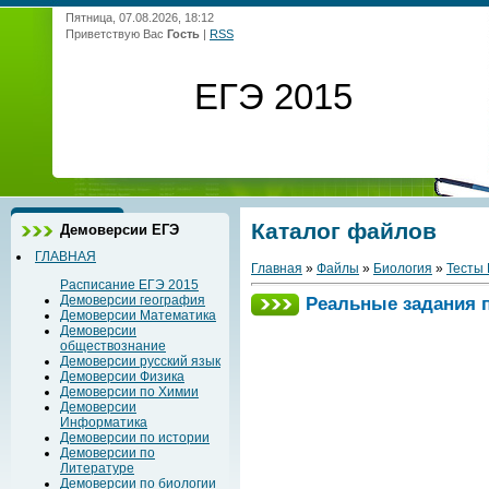
Пятница, 07.08.2026, 18:12
Приветствую Вас
Гость
|
RSS
ЕГЭ 2015
Каталог файлов
Демоверсии ЕГЭ
ГЛАВНАЯ
Главная
»
Файлы
»
Биология
»
Тесты
Расписание ЕГЭ 2015
Демоверсии география
Реальные задания п
Демоверсии Математика
Демоверсии
обществознание
Демоверсии русский язык
Демоверсии Физика
Демоверсии по Химии
Демоверсии
Информатика
Демоверсии по истории
Демоверсии по
Литературе
Демоверсии по биологии