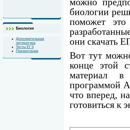
можно предпо
биологии реши
поможет это 
Биология
разработанны
они скачать Е
Дополнительная
литература
Тесты ЕГЭ
Презентации
Вот тут можно
конце этой с
материал в
программой Ад
что вперед, н
готовиться к 