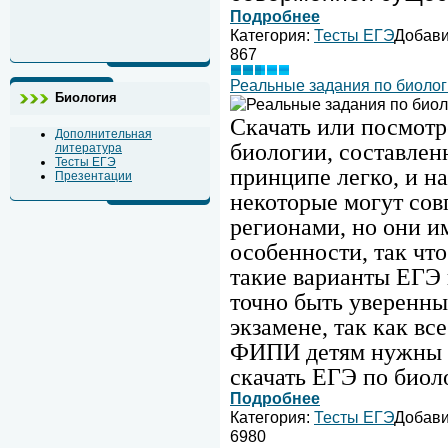
Подробнее
Категория:
Тесты ЕГЭ
Добав
867
Реальные задания по биолог
Биология
Скачать или посмотр
Дополнительная
биологии, составлен
литература
Тесты ЕГЭ
принципе легко, и на
Презентации
некоторые могут сов
регионами, но они и
особенности, так что
такие варианты ЕГЭ 
точно быть уверенны
экзамене, так как вс
ФИПИ детям нужны в
скачать ЕГЭ по биоло
Подробнее
Категория:
Тесты ЕГЭ
Добав
6980