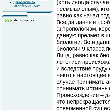
(хоть иногда случа
Демоверсии по
английскому языку
несмышленым), кто 
равно как начал по
Информация
Всегда данные про
антропологизм, кор
данную предмет в ш
биологии. Во и дан
биологии 9 класса 
Лица, равно как био
летописи происхожд
и вследствие труду
некто в настоящее 
случае принимать а
принимать истинные
Происхождение – д
что непрекращается
соверменной сущес