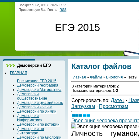
Воскресенье, 09.08.2026, 09:21
Приветствую Вас
Гость
|
RSS
ЕГЭ 2015
Каталог файлов
Демоверсии ЕГЭ
ГЛАВНАЯ
Главная
»
Файлы
»
Биология
» Тесты
Расписание ЕГЭ 2015
Демоверсии география
В категории материалов
:
2
Демоверсии Математика
Показано материалов
:
1-2
Демоверсии
обществознание
Сортировать по
:
Дате
·
Наз
Демоверсии русский язык
Загрузкам
·
Просмотрам
Демоверсии Физика
Демоверсии по Химии
Демоверсии
Эволюция человека презент
Информатика
Демоверсии по истории
Демоверсии по
Личность – гуманои
Литературе
Демоверсии по биологии